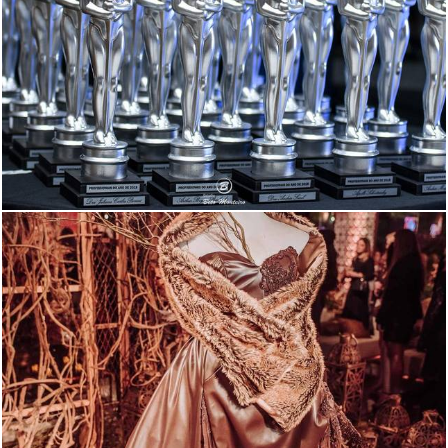
2102
0
1547
0