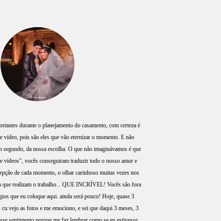
rtantes durante o planejamento do casamento, com certeza é
 e vídeo, pois são eles que vão eternizar o momento. E não
 segundo, da nossa escolha. O que não imaginávamos é que
 e vídeos", vocês conseguiram traduzir todo o nosso amor e
rcepção de cada momento, o olhar carinhoso muitas vezes nos
m que realizam o trabalho... QUE INCRÍVEL! Vocês são fora
gios que eu coloque aqui. ainda será pouco! Hoje, quase 3
cu vejo as fotos e me emociono, e sei que daqui 3 meses, 3
 esse sentimento porque me faz lembrar como se eu estivesse