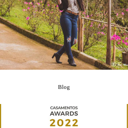
12839
48
Blog