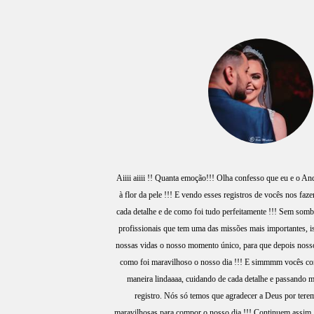
Aiiii aiiii !! Quanta emoção!!! Olha confesso que eu e o A
à flor da pele !!! E vendo esses registros de vocês nos faz
cada detalhe e de como foi tudo perfeitamente !!! Sem somb
profissionais que tem uma das missões mais importantes, ist
nossas vidas o nosso momento único, para que depois nosso
como foi maravilhoso o nosso dia !!! E simmmm vocês co
maneira lindaaaa, cuidando de cada detalhe e passando m
registro. Nós só temos que agradecer a Deus por tere
maravilhosas para compor o nosso dia !!! Continuem assim,