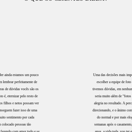
nder ainda estamos um pouco
Uma das decisões mais impo
em lembrar perfeitamente de
escolher a equipe de foto
ras de dúvidas vocês são os
tivemos dúvidas, em nenhum
o é, eternizar pelo resto de
seria muito além de “fotos
s filhos e netos possam ver
alegria no resultado. A pe
nseguem fazer isso de uma
direcionando, e o ânimo co
uito sentimento por cada
do normal e por mais elo
m colocado pessoas tão
semanas após o casamento, 
 fazendo com amor tudo e se
anos, a vida toda, vou ter