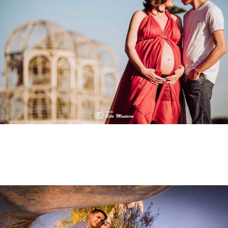
10603
78