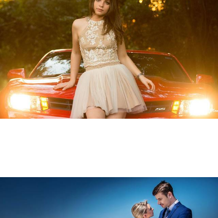
29561
5