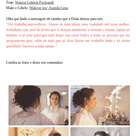
Traje:
Maison Lethicia Pockrandt
Make e Cabelo:
Makeup por: Ananda Lima
Olha que lindo a mensagem de carinho que a Duda deixou para nós:
"Um trabalho maravilhoso. Fazem de suas ideias uma realidade mil vezes melhor,
trabalham com você de forma que te deixam totalmente a vontade e tentam captar ao
máximo o sei jeito para que tudo foque sua cara! Indico à todas as pessoas que me
perguntarem pois, além de tudo que já disse fazem um trabalho lindo e de muita
qualidade! Sucesso a toda equipe."
Confira as fotos e deixe seu comentário: