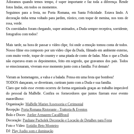
Adoramos quando temos tempo, é super importante e faz toda a diferença. Rende
fotos lindas, em todos os momentos.
Seguimos para a festa, no Porta Romana, em Santa Felicidade. Estava lindo. A
decoração tinha tema voltado para jardim, rústico, com toque de menina, nos tons de
rosa, verde.
Os convidados foram chegando, super animados, a Duda sempre receptiva, sorridente,
fotografou com todos!
Mais tarde, na hora de passar o vídeo clipe, foi onde a emoção tomou conta de todos.
Nosso filme era composto por um vídeo clipe da Duda, filmado em ambiente externo,
com muito verde, toque de country e uma pitada de conto de fadas. Mas o que a Duda
não esperava eram os depoimentos, feito em segredo, que gravamos dos pais. Todos
se emocionaram, viveram esse momento junto com a família. Foi demais!
Vieram as homenagens, a valsa e a balada. Pensa em uma festa que bombou!
TODOS dançaram, se divertiram, curtiram junto com a Duda e sua família.
Claro que todo esse evento ocorreu de forma organizada graças ao trabalho impecável
do pessoal da MaBelle. Confira os fornecedores que juntos fizeram esse evento
maravilhoso:
Organização:
MaBelle Mariee Assessoria e Cerimonial
Recepção:
Porta Romana Ristorante - Trattoria & Eventos
Bolo e Doces:
Atelier Armazem CacallBrasil
Decoração:
Pauliane Pacholek Decoração e Locação de Detalhes para Festa
Foto e Vídeo:
Estúdio Beto Monteiro
DJ:
Play Audio som e iluminação