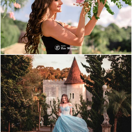
1883
1
1864
0