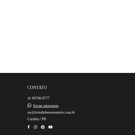
CONTATO
41 99790-0777
Enviar mensagem
sac@estudiobetomonteiro.com.br
Curitiba / PR