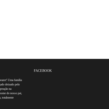
FACEBOOK
azer! Uma família
gado deixado pelo
geração na
o nome do nosso pai,
, totalmente