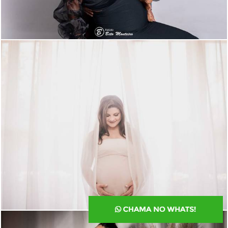
3239
123